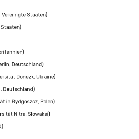
, Vereinigte Staaten)
e Staaten)
britannien)
rlin, Deutschland)
rsität Donezk, Ukraine)
, Deutschland)
ät in Bydgoszcz, Polen)
sität Nitra, Slowakei)
d)