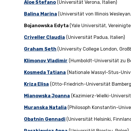
Aloe Stefano
(Universität Verona, Italien)
Balina
Marina
(Universität von Illinois Wesleyan
Bojanowska
Edyta
(Yale Universität, Vereinigt
Criveller Claudia
(Universität Padua, Italien)
Graham
Seth
(University College London, Groß
Klimonov Vladimir
(Humboldt-Universität zu Be
Kosmeda Tatiana
(Nationale Wassyl-Stus-Unive
Kriza Elisa
(Otto-Friedrich-Universität Bamberg
Mianowska Joanna
(Kazimierz-Wielki-Universit
Muranska
Natalia
(Philosoph Konstantin-Univer
Obatnin
Gennadi
(Universität Helsinki, Finnlan
Paszkiewicz Anna
(Universität Breslau, Polen)