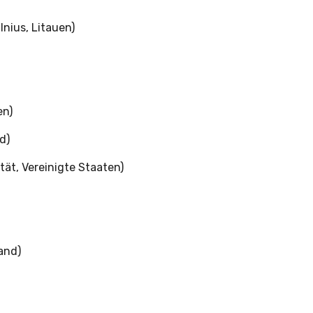
lnius, Litauen)
en)
d)
tät, Vereinigte Staaten)
and)