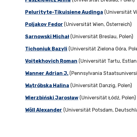
Pelurityte-Tikuisiene Audinga
(Universität Vi
Poljakov
Fedor
(Universität Wien, Österreich)
Sarnowski Michał
(Universität Breslau, Polen)
Tichoniuk Bazyli
(Universität Zielona Góra, Pol
Voitekhovich Roman
(Universität Tartu, Estlan
Wanner
Adrian J.
(Pennsylvania Staatsuniversi
Wątróbska Halina
(Universität Danzig, Polen)
Wierzbiński Jarosław
(Universität Łódź, Polen)
Wöll Alexander
(Universität Potsdam, Deutschl