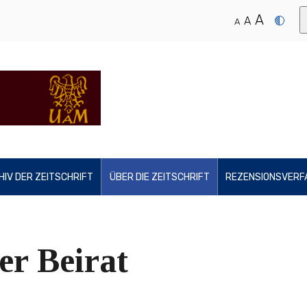
A
A
A
HIV DER ZEITSCHRIFT
ÜBER DIE ZEITSCHRIFT
REZENSIONSVERF
er Beirat